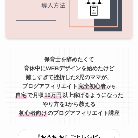
保育士を辞めたくて
育休中に
WEBデザイン
を始めたけど
難しすぎて挫折した2児のママが、
ブログアフィリエイト
完全初心者
から
自宅
で月収
10万円
以上稼げるようになった
やり方を1から教える
初心者向け
のブログアフィリエイト講座
『おうち おしごとレシピ』